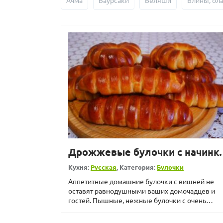
Ачма
Баурсаки
Беляши
Блины, ол
Дрожжевые було
Кухня:
Русская
, Категория:
Булочки
Аппетитные домашние булочки с вишней не
оставят равнодушными ваших домочадцев и
гостей. Пышные, нежные булочки с очень
вкусной начинкой делаются пр...