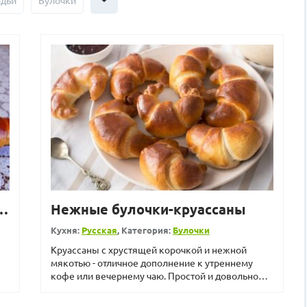
адьи
Булочки
чки с начинкой из вишни
Нежные булочки-круассаны
Кухня:
Русская
, Категория:
Булочки
Круассаны с хрустящей корочкой и нежной
мякотью - отличное дополнение к утреннему
кофе или вечернему чаю. Простой и довольно
удачный рецепт в меру ...