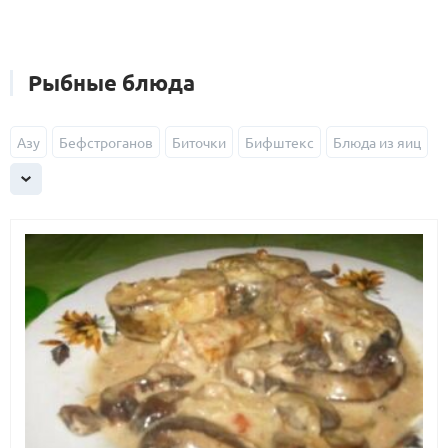
Рыбные блюда
Азу
Бефстроганов
Биточки
Бифштекс
Блюда из яиц