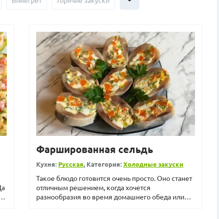
Винегрет
Горячие закуски
Фаршированная сельдь
Кухня:
Русская
, Категория:
Холодные закуски
Такое блюдо готовится очень просто. Оно станет
Да
отличным решением, когда хочется
та
разнообразия во время домашнего обеда или
ужина. Можно предложить ф...