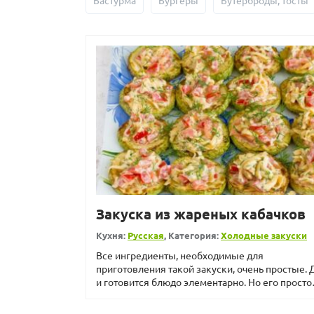
Бастурма
Бургеры
Бутерброды, тосты
Закуска из жареных кабачков
Кухня:
Русская
, Категория:
Холодные закуски
Все ингредиенты, необходимые для
приготовления такой закуски, очень простые. 
и готовится блюдо элементарно. Но его просто
не препятствие, чтоб...