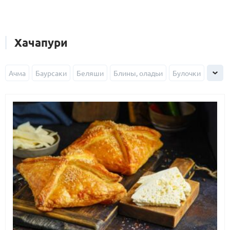
Хачапури
Ачма
Баурсаки
Беляши
Блины, оладьи
Булочки