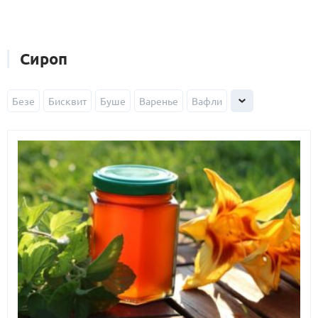
Сироп
Безе
Бисквит
Буше
Варенье
Вафли