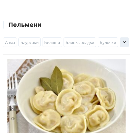
Пельмени
Ачма
Баурсаки
Беляши
Блины, оладьи
Булочки