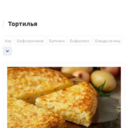
Тортилья
Азу
Бефстроганов
Биточки
Бифштекс
Блюда из яиц