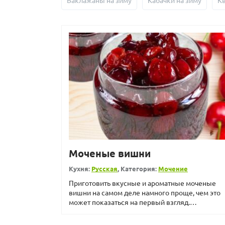
Баклажаны на зиму
Кабачки на зиму
К
Моченые вишни
Кухня:
Русская
, Категория:
Мочение
Приготовить вкусные и ароматные моченые
вишни на самом деле намного проще, чем это
может показаться на первый взгляд.
Придерживаясь всей технологии...