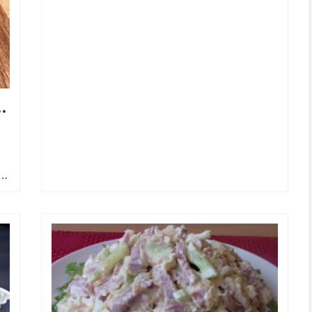
ины и телятины
е,