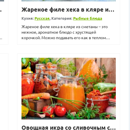
под «шубкой»
Жареное филе хека в кляре из сметаны
Кухня:
Русская
, Категория:
Рыбные блюда
Жареное филе хека в кляре из сметаны – это
нежное, ароматное блюдо с хрустящей
корочкой. Можно подавать его как в теплом
виде, так и в охлажд...
Овощная икра со сливочным сыром