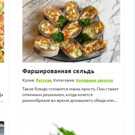
Фаршированная сельдь
Кухня:
Русская
, Категория:
Холодные закуски
Такое блюдо готовится очень просто. Оно станет
Да
отличным решением, когда хочется
та
разнообразия во время домашнего обеда или
ужина. Можно предложить ф...