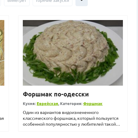
Винегрет
Горячие закуски
Форшмак по-одесски
Кухня:
Еврейская
, Категория:
Форшмак
Один из вариантов видоизмененного
ая
классического форшмака, который пользуется
особенной популярностью у любителей такой
закуски. Готовится очень про...