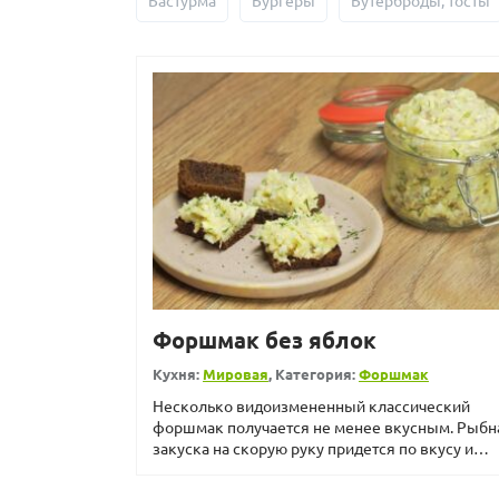
Бастурма
Бургеры
Бутерброды, тосты
Форшмак без яблок
Кухня:
Мировая
, Категория:
Форшмак
Несколько видоизмененный классический
форшмак получается не менее вкусным. Рыбн
закуска на скорую руку придется по вкусу и
взрослым, и детям. Фо...