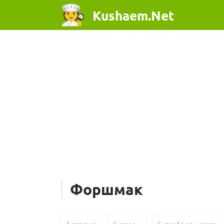
Kushaem.Net
Форшмак