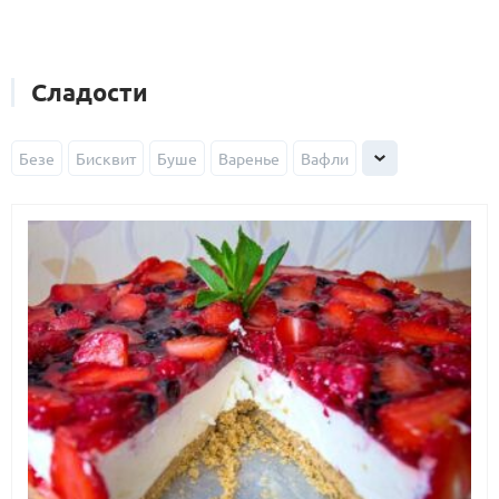
Сладости
Безе
Бисквит
Буше
Варенье
Вафли