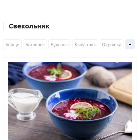
Свекольник
Борщи
Ботвинья
Бульоны
Капустняк
Окрошка