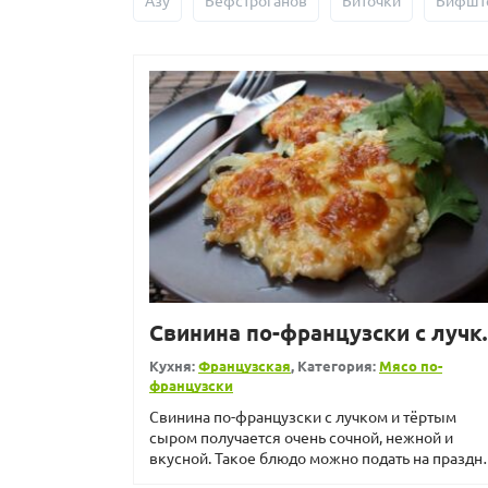
Азу
Бефстроганов
Биточки
Бифшт
Свинина по-фр
Кухня:
Французская
, Категория:
Мясо по-
французски
Свинина по-французски с лучком и тёртым
сыром получается очень сочной, нежной и
вкусной. Такое блюдо можно подать на праздни
гости будут в востор...