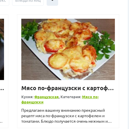
екс
Блюда из яиц
анцузски с лучком и тёртым сыром
Мясо по-французски с картофелем и томатами
Кухня:
Французская
, Категория:
Мясо по-
французски
Предлагаем вашему вниманию прекрасный
рецепт мяса по-французски с картофелем и
к,
томатами. Блюдо получается очень нежным и
аппетитным. Мясо по-франц...