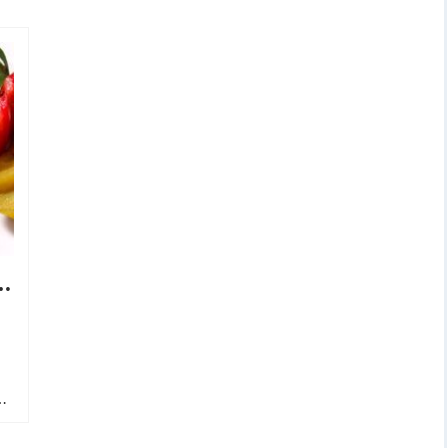
узски с шампиньонами
й