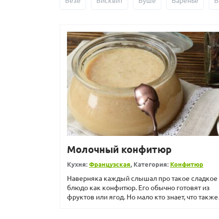
Безе
Бисквит
Буше
Варенье
В
Молочный конфитюр
Кухня:
Французская
, Категория:
Конфитюр
Наверняка каждый слышал про такое сладкое
блюдо как конфитюр. Его обычно готовят из
фруктов или ягод. Но мало кто знает, что также
можно приготовит...