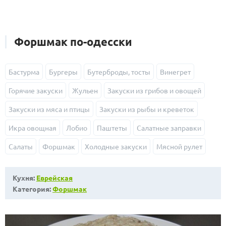
Форшмак по-одесски
Бастурма
Бургеры
Бутерброды, тосты
Винегрет
Горячие закуски
Жульен
Закуски из грибов и овощей
Закуски из мяса и птицы
Закуски из рыбы и креветок
Икра овощная
Лобио
Паштеты
Салатные заправки
Салаты
Форшмак
Холодные закуски
Мясной рулет
Кухня:
Еврейская
Категория:
Форшмак