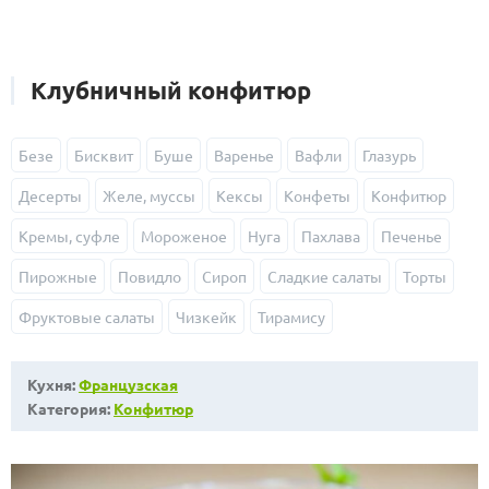
Клубничный конфитюр
Безе
Бисквит
Буше
Варенье
Вафли
Глазурь
Десерты
Желе, муссы
Кексы
Конфеты
Конфитюр
Кремы, суфле
Мороженое
Нуга
Пахлава
Печенье
Пирожные
Повидло
Сироп
Сладкие салаты
Торты
Фруктовые салаты
Чизкейк
Тирамису
Кухня:
Французская
Категория:
Конфитюр