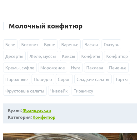
Молочный конфитюр
Безе
Бисквит
Буше
Варенье
Вафли
Глазурь
Десерты
Желе, муссы
Кексы
Конфеты
Конфитюр
Кремы, суфле
Мороженое
Нуга
Пахлава
Печенье
Пирожные
Повидло
Сироп
Сладкие салаты
Торты
Фруктовые салаты
Чизкейк
Тирамису
Кухня:
Французская
Категория:
Конфитюр