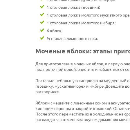
1 столовая ложка гвоздики;
1 столовая ложка молотого мускатного оре
1 столовая ложка молотого имбиря;
6 яблок;
½ стакана лимонного сока.
Моченые яблоки: этапы приг
Для приготовления моченых яблок, в первую оче
под проточной водой, очистите и избавьтесь от 
Поставьте небольшую кастрюлю на медленный огон
гвоздику, мускатный орех и имбирь. Доведите д
растворился.
Яблоки смешайте с лимонным соком и аккуратно 
кипящим сиропом и закройте крышкой. Оставьте 
После этого переместите их в холодильник на ср
наслаждаться отменным вкусом домашних мочен