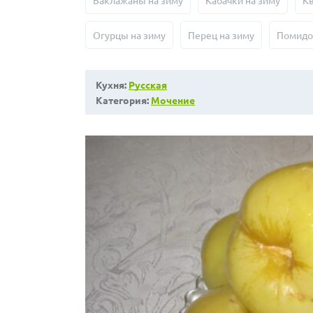
Баклажаны на зиму
Кабачки на зиму
К
Огурцы на зиму
Перец на зиму
Помидо
Кухня:
Русская
Категория:
Мочение