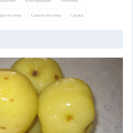
вашение
Консервация
Мочение
ры на зиму
Салаты на зиму
Сушка