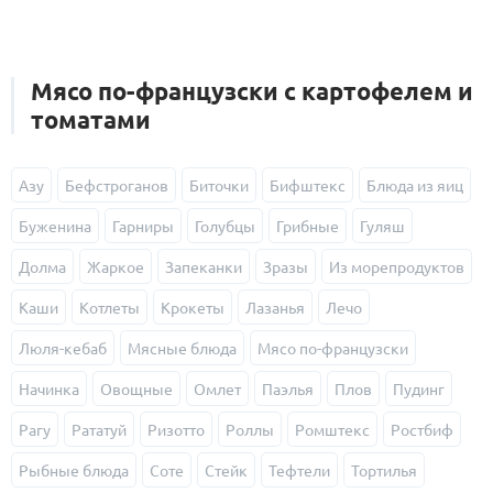
Мясо по-французски с картофелем и
томатами
Азу
Бефстроганов
Биточки
Бифштекс
Блюда из яиц
Буженина
Гарниры
Голубцы
Грибные
Гуляш
Долма
Жаркое
Запеканки
Зразы
Из морепродуктов
Каши
Котлеты
Крокеты
Лазанья
Лечо
Люля-кебаб
Мясные блюда
Мясо по-французски
Начинка
Овощные
Омлет
Паэлья
Плов
Пудинг
Рагу
Рататуй
Ризотто
Роллы
Ромштекс
Ростбиф
Рыбные блюда
Соте
Стейк
Тефтели
Тортилья