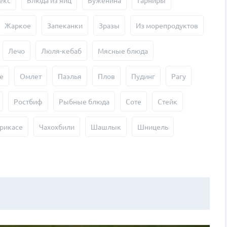
екс
Блюда из яиц
Буженина
Гарниры
Жаркое
Запеканки
Зразы
Из морепродуктов
Лечо
Люля-кебаб
Мясные блюда
е
Омлет
Паэлья
Плов
Пудинг
Рагу
Ростбиф
Рыбные блюда
Соте
Стейк
рикасе
Чахохбили
Шашлык
Шницель