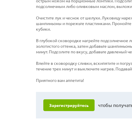
острым ножом на порционные ломтики. Подсолите
подсолнечным либо оливковым маслом, выложите
Очистите лук и чеснок от шелухи. Луковицу наре
шампиньоны и порежьте пластинками. Промойте 
кубики.
В глубокой сковородке нагрейте подсолнечное л
золотистого оттенка, затем добавьте шампиньоны
минут. Подсолите по вкусу, добавьте давленый че
Влейте в сковородку сливки, вскипятите и погру
течение трех минут и выключите нагрев. Подавай
Приятного вам аппетита!
чтобы получать
Зарегистрируйтесь