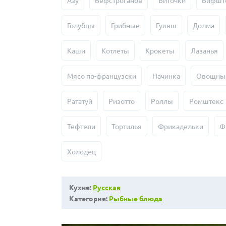
Азу
Бефстроганов
Биточки
Бифшт
Голубцы
Грибные
Гуляш
Долма
Каши
Котлеты
Крокеты
Лазанья
Мясо по-французски
Начинка
Овощны
Рататуй
Ризотто
Роллы
Ромштекс
Тефтели
Тортилья
Фрикадельки
Ф
Холодец
Кухня:
Русская
Категория:
Рыбные блюда