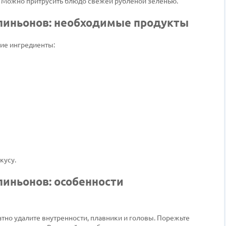
 Можно притрусить блюдо свежей рубленой зеленью.
пиньонов: необходимые продукты
ие ингредиенты:
кусу.
пиньонов: особенности
тно удалите внутренности, плавники и головы. Порежьте