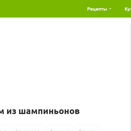
Рецепты
Ку
м из шампиньонов