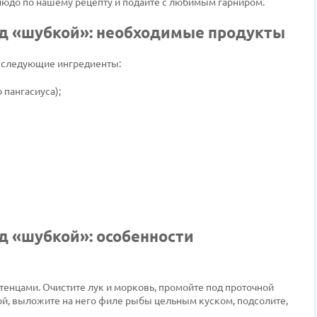
людо по нашему рецепту и подайте с любимым гарниром.
од «шубкой»: необходимые продукты
я следующие ингредиенты:
 пангасиуса);
д «шубкой»: особенности
енцами. Очистите лук и морковь, промойте под проточной
ой, выложите на него филе рыбы цельным куском, подсолите,