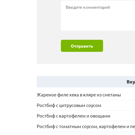
Отправить
Вку
Жареное филе хека в кляре из сметаны
Ростбиф с цитрусовым соусом
Ростбиф с картофелем и овощами
Ростбиф с томатным соусом, картофелем и п