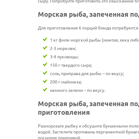
сыру. Попробуйте приготовить это изысканное б
Морская рыба, запеченная п
Для приготовления 6 порций блюда потребуютс
1 кг филе морской рыбы (минтая, хека либо
2-3 моркови;
3-4 луковицы;
150 г твердого сыра;
соль, приправа для рыбы – по вкусу;
200 г майонеза;
немного зелени – по вкусу.
Морская рыба, запеченная по
приготовления
Разморозьте рыбку и обсушите бумажными полот
водой. Застелите противень пергаментной бумаг
посыпьте приправой.