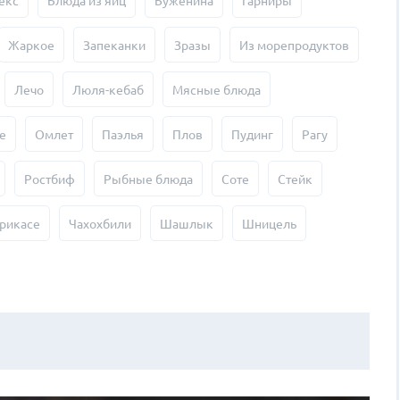
екс
Блюда из яиц
Буженина
Гарниры
Жаркое
Запеканки
Зразы
Из морепродуктов
Лечо
Люля-кебаб
Мясные блюда
е
Омлет
Паэлья
Плов
Пудинг
Рагу
Ростбиф
Рыбные блюда
Соте
Стейк
рикасе
Чахохбили
Шашлык
Шницель