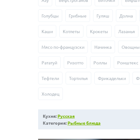
Азу
Бефстроганов
Биточки
Бифшт
Голубцы
Грибные
Гуляш
Долма
Каши
Котлеты
Крокеты
Лазанья
Мясо по-французски
Начинка
Овощны
Рататуй
Ризотто
Роллы
Ромштекс
Тефтели
Тортилья
Фрикадельки
Ф
Холодец
Кухня:
Русская
Категория:
Рыбные блюда