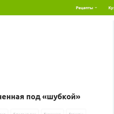
Рецепты
Ку
ченная под «шубкой»