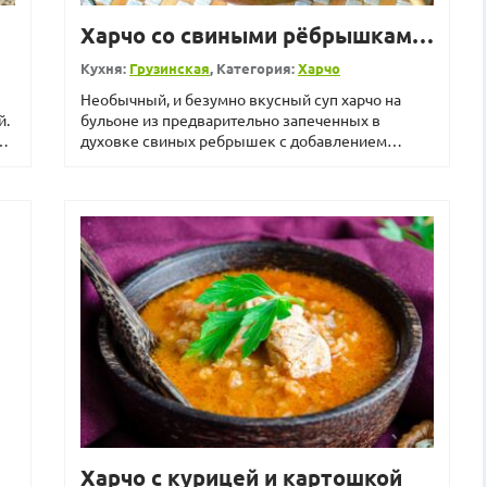
Харчо со свиными рёбрышками и мясным фаршем
Кухня:
Грузинская
, Категория:
Харчо
Необычный, и безумно вкусный суп харчо на
й.
бульоне из предварительно запеченных в
о
духовке свиных ребрышек с добавлением
говяжьего фарша. Что нужно ...
Харчо с курицей и картошкой