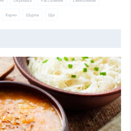
як
Окрошка
Рассольник
Свекольник
Харчо
Шурпа
Щи