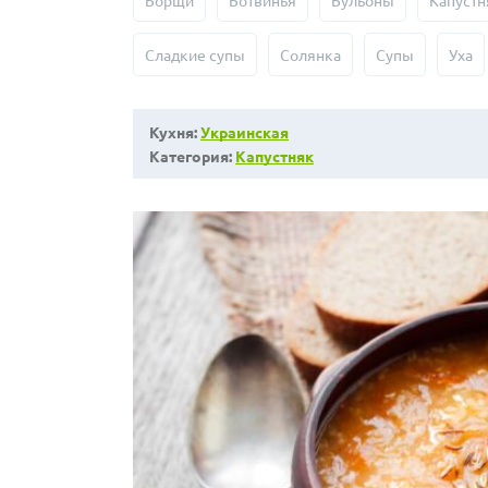
Борщи
Ботвинья
Бульоны
Капустн
Сладкие супы
Солянка
Супы
Уха
Кухня:
Украинская
Категория:
Капустняк