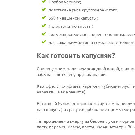
1 зубок чеснока;
полстакана риса круглозернистого;
350 г квашеной капусты;
1 ст.л. томатной пасты;
соль, лавровый лист, перец горошком, зелен
для зажарки – бекон и ложка растительного
Как готовить капусняк?
Свинину моем, заливаем холодной водой, ставим
забывая снять пену при закипании.
Картофель почистим и нарежем кубиками, лук – 
нарезать – как нравится).
В готовый бульон отправляем картофель, после 
даст капуста) и сразу же добавляем промытый ри
Теперь делаем зажарку из бекона, лука и морков
пасту, перемешиваем, протушим минуты три. Вы