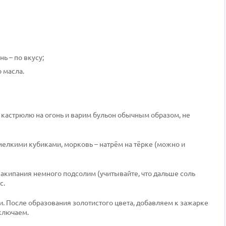
ь – по вкусу;
 масла.
 кастрюлю на огонь и варим бульон обычным образом, не
мелкими кубиками, морковь – натрём на тёрке (можно и
закипания немного подсолим (учитывайте, что дальше соль
с.
и. После образования золотистого цвета, добавляем к зажарке
ключаем.