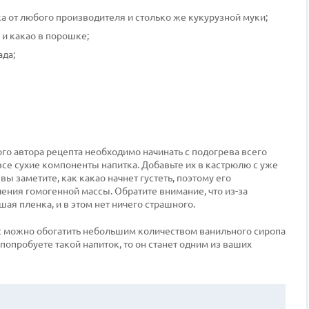
а от любого производителя и столько же кукурузной муки;
и какао в порошке;
ада;
о автора рецепта необходимо начинать с подогрева всего
се сухие компоненты напитка. Добавьте их в кастрюлю с уже
ы заметите, как какао начнет густеть, поэтому его
ния гомогенной массы. Обратите внимание, что из-за
я пленка, и в этом нет ничего страшного.
кус можно обогатить небольшим количеством ванильного сиропа
 попробуете такой напиток, то он станет одним из ваших