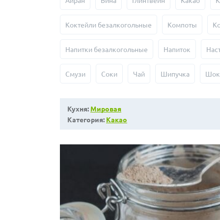
Айран
Вина
Глинтвейн
Какао
К
Коктейли безалкогольные
Компоты
К
Напитки безалкогольные
Напиток
Нас
Смузи
Соки
Чай
Шипучка
Шок
Кухня:
Мировая
Категория:
Какао