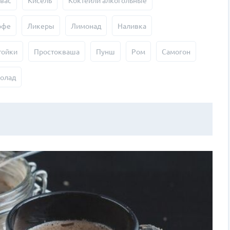
вас
Кисель
Коктейли алкогольные
офе
Ликеры
Лимонад
Наливка
тойки
Простокваша
Пунш
Ром
Самогон
олад