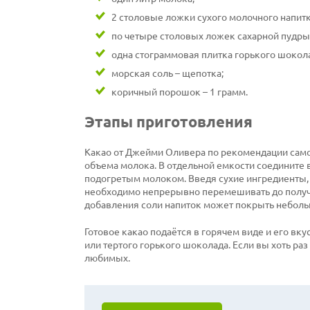
2 столовые ложки сухого молочного напитк
по четыре столовых ложек сахарной пудры 
одна стограммовая плитка горького шокол
морская соль – щепотка;
коричный порошок – 1 грамм.
Этапы приготовления
Какао от Джейми Оливера по рекомендации самог
объема молока. В отдельной емкости соедините в
подогретым молоком. Введя сухие ингредиенты, в
необходимо непрерывно перемешивать до получе
добавления соли напиток может покрыть небольша
Готовое какао подаётся в горячем виде и его в
или тертого горького шоколада. Если вы хоть раз
любимых.