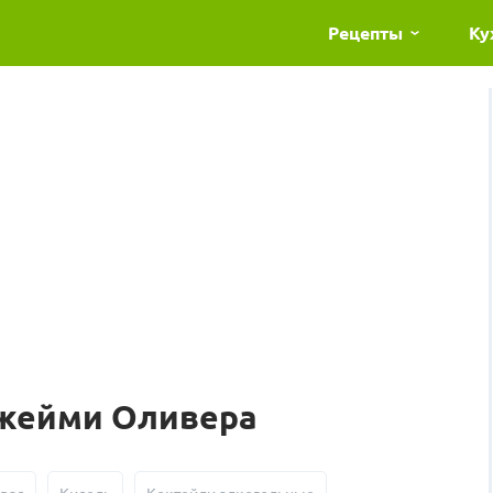
Рецепты
Ку
Джейми Оливера