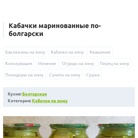
Кабачки маринованные по-
болгарски
Баклажаны на зиму
Кабачки на зиму
Квашение
Консервация
Мочение
Огурцы на зиму
Перец на зиму
Помидоры на зиму
Салаты на зиму
Сушка
Кухня:
Болгарская
Категория:
Кабачки на зиму