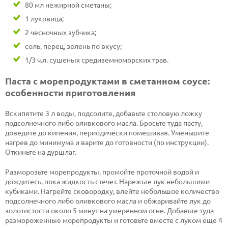
80 мл нежирной сметаны;
1 луковица;
2 чесночных зубчика;
соль, перец, зелень по вкусу;
1/3 ч.л. сушеных средиземноморских трав.
Паста с морепродуктами в сметанном соусе:
особенности приготовления
Вскипятите 3 л воды, подсолите, добавьте столовую ложку
подсолнечного либо оливкового масла. Бросьте туда пасту,
доведите до кипения, периодически помешивая. Уменьшите
нагрев до минимума и варите до готовности (по инструкции).
Откиньте на дуршлаг.
Разморозьте морепродукты, промойте проточной водой и
дождитесь, пока жидкость стечет. Нарежьте лук небольшими
кубиками. Нагрейте сковородку, влейте небольшое количество
подсолнечного либо оливкового масла и обжаривайте лук до
золотистости около 5 минут на умеренном огне. Добавьте туда
размороженные морепродукты и готовьте вместе с луком еще 4