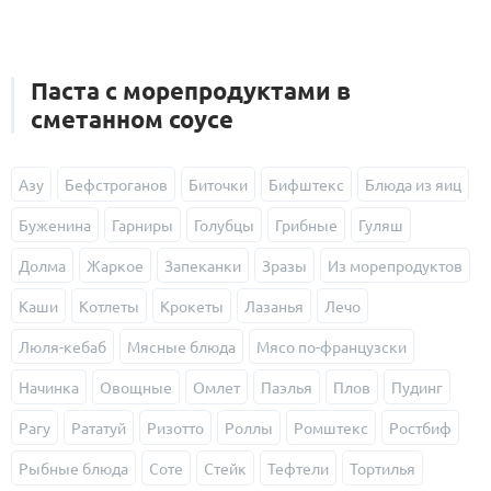
Паста с морепродуктами в
сметанном соусе
Азу
Бефстроганов
Биточки
Бифштекс
Блюда из яиц
Буженина
Гарниры
Голубцы
Грибные
Гуляш
Долма
Жаркое
Запеканки
Зразы
Из морепродуктов
Каши
Котлеты
Крокеты
Лазанья
Лечо
Люля-кебаб
Мясные блюда
Мясо по-французски
Начинка
Овощные
Омлет
Паэлья
Плов
Пудинг
Рагу
Рататуй
Ризотто
Роллы
Ромштекс
Ростбиф
Рыбные блюда
Соте
Стейк
Тефтели
Тортилья