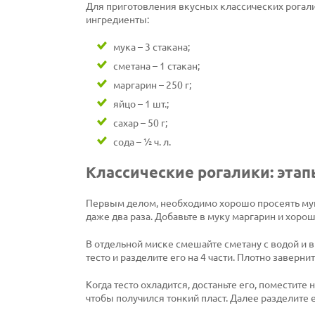
Для приготовления вкусных классических рогал
ингредиенты:
мука – 3 стакана;
сметана – 1 стакан;
маргарин – 250 г;
яйцо – 1 шт.;
сахар – 50 г;
сода – ½ ч. л.
Классические рогалики: эта
Первым делом, необходимо хорошо просеять мук
даже два раза. Добавьте в муку маргарин и хорош
В отдельной миске смешайте сметану с водой и 
тесто и разделите его на 4 части. Плотно заверни
Когда тесто охладится, достаньте его, поместите
чтобы получился тонкий пласт. Далее разделите е