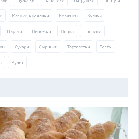
адьи
Булочки
Вареники
Ватрушки
Вертута
и
Клецки, кнедлики
Коржики
Куличи
Пироги
Пирожки
Пицца
Пончики
ки
Сухари
Сырники
Тарталетки
Тесто
а
Рулет