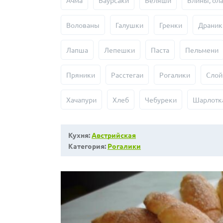
Ачма
Баурсаки
Беляши
Блины, ол
Волованы
Галушки
Гренки
Драник
Лапша
Лепешки
Паста
Пельмени
Пряники
Расстегаи
Рогалики
Слой
Хачапури
Хлеб
Чебуреки
Шарлотк
Кухня:
Австрийская
Категория:
Рогалики