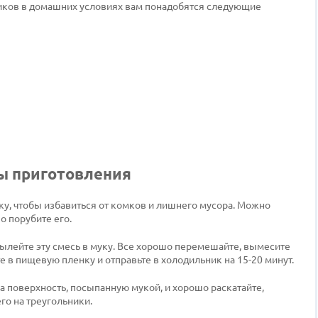
иков в домашних условиях вам понадобятся следующие
пы приготовления
у, чтобы избавиться от комков и лишнего мусора. Можно
о порубите его.
вылейте эту смесь в муку. Все хорошо перемешайте, вымесите
те в пищевую пленку и отправьте в холодильник на 15-20 минут.
 на поверхность, посыпанную мукой, и хорошо раскатайте,
го на треугольники.