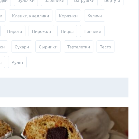
адьи
Булочки
Вареники
Ватрушки
Вертута
и
Клецки, кнедлики
Коржики
Куличи
Пироги
Пирожки
Пицца
Пончики
ки
Сухари
Сырники
Тарталетки
Тесто
а
Рулет