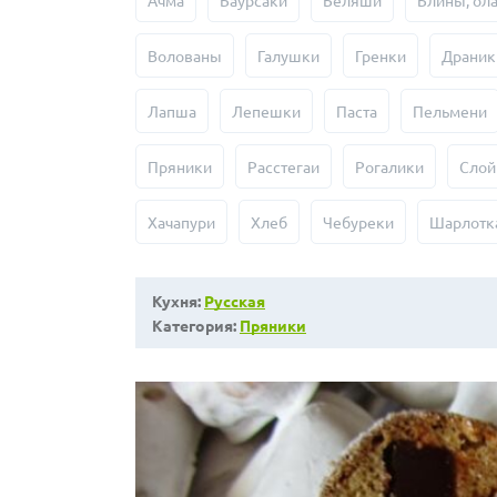
Ачма
Баурсаки
Беляши
Блины, ол
Волованы
Галушки
Гренки
Драник
Лапша
Лепешки
Паста
Пельмени
Пряники
Расстегаи
Рогалики
Слой
Хачапури
Хлеб
Чебуреки
Шарлотк
Кухня:
Русская
Категория:
Пряники