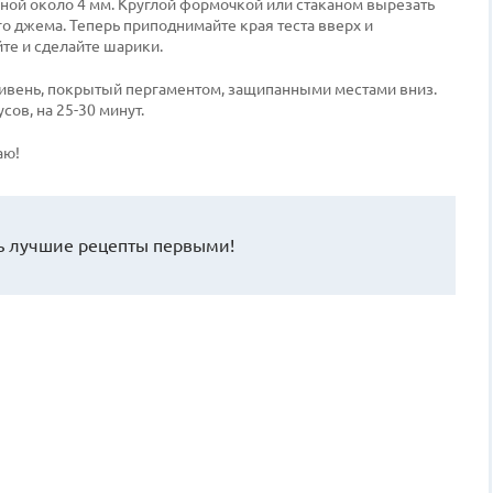
иной около 4 мм. Круглой формочкой или стаканом вырезать
о джема. Теперь приподнимайте края теста вверх и
те и сделайте шарики.
ивень, покрытый пергаментом, защипанными местами вниз.
сов, на 25-30 минут.
аю!
 лучшие рецепты первыми!