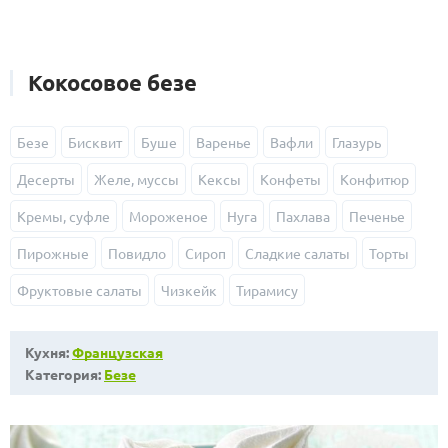
Кокосовое безе
Безе
Бисквит
Буше
Варенье
Вафли
Глазурь
Десерты
Желе, муссы
Кексы
Конфеты
Конфитюр
Кремы, суфле
Мороженое
Нуга
Пахлава
Печенье
Пирожные
Повидло
Сироп
Сладкие салаты
Торты
Фруктовые салаты
Чизкейк
Тирамису
Кухня:
Французская
Категория:
Безе