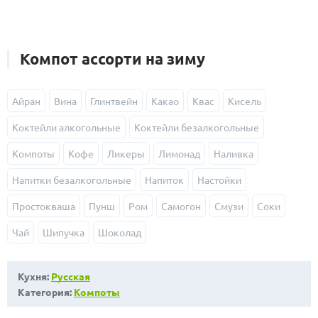
Компот ассорти на зиму
Айран
Вина
Глинтвейн
Какао
Квас
Кисель
Коктейли алкогольные
Коктейли безалкогольные
Компоты
Кофе
Ликеры
Лимонад
Наливка
Напитки безалкогольные
Напиток
Настойки
Простокваша
Пунш
Ром
Самогон
Смузи
Соки
Чай
Шипучка
Шоколад
Кухня:
Русская
Категория:
Компоты