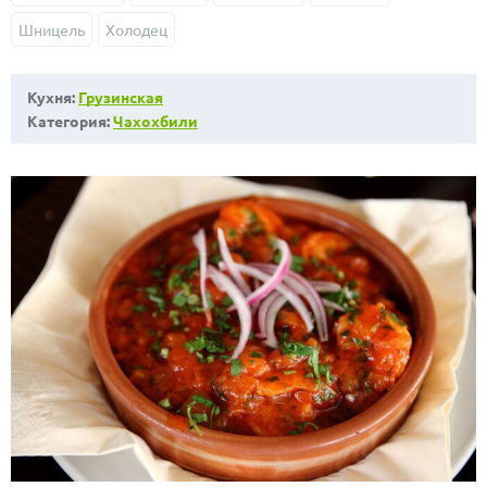
Шницель
Холодец
Кухня:
Грузинская
Категория:
Чахохбили