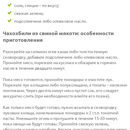
соль, специи – по вкусу;
свежая зелень;
подсолнечное либо оливковое масло.
Чахохбили из свиной мякоти: особенности
приготовления
Разогрейте на сильном огне казан либо толстостенную
сковородку, добавьте подсолнечное либо оливковое масло.
Промойте мясо, порежьте на кусочки и обжарьте в горячем
масле в течение двадцати минут.
Пока мясо готовится, промойте помидоры и очистите лук.
Порежьте лук кольцами либо полукольцами, а томаты – мелкими
ломтиками. Через десять минут мясо пустит сок, его следует
аккуратно слить (при необходимости влейте его позже).
Как только мясо будет готово, нужно всыпать в сковородку
луковые кольца, измельченные помидоры и 2 ст.л. томатной
пасты. Уменьшите огонь и протушите в течение 15-20 минут,
пока овощи не будут готовы. Промойте свежую зелень,
обсушите и мелко нарубите. Чеснок очистите и пропустите через