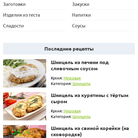
Заготовки
Закуски
Изделия из теста
Напитки
Сладости
Соусы
Последние рецепты
Шницель из печени под
сливочным соусом
Кухня:
Мировая
Категория:
Шницель
Шницель из курятины с тёртым
сыром
Кухня:
Мировая
Категория:
Шницель
Шницель из свиной корейки (на
сковородке)