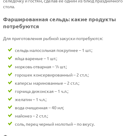
селедочку и гостям, сделав ее одним из блюд праздничного
стола.
Фаршированная сельдь: какие продукты
потребуются
Для приготовления рыбной закуски потребуются:
сельдь малосольная покрупнее – 1 шт.;
яйца вареные – 1 шт.;
морковь отварная – ½ шт.;
горошек консервированный – 2 ст.л.;
каперсы маринованные – 2 ст.л.;
горчица дижонская – 1 ч.л.;
желатин – 1 ч.л.;
вода очищенная – 40 мл;
майонез – 2 ст.л.;
соль, перец черный молотый – по вкусу.