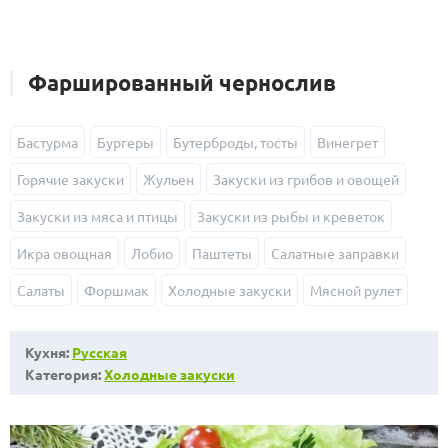
Фаршированный чернослив
Бастурма
Бургеры
Бутерброды, тосты
Винегрет
Горячие закуски
Жульен
Закуски из грибов и овощей
Закуски из мяса и птицы
Закуски из рыбы и креветок
Икра овощная
Лобио
Паштеты
Салатные заправки
Салаты
Форшмак
Холодные закуски
Мясной рулет
Кухня:
Русская
Категория:
Холодные закуски