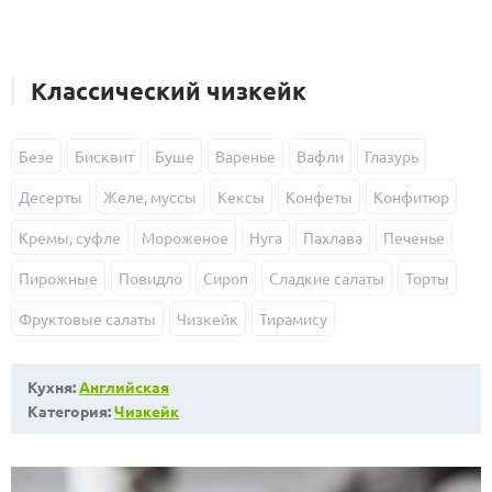
Классический чизкейк
Безе
Бисквит
Буше
Варенье
Вафли
Глазурь
Десерты
Желе, муссы
Кексы
Конфеты
Конфитюр
Кремы, суфле
Мороженое
Нуга
Пахлава
Печенье
Пирожные
Повидло
Сироп
Сладкие салаты
Торты
Фруктовые салаты
Чизкейк
Тирамису
Кухня:
Английская
Категория:
Чизкейк