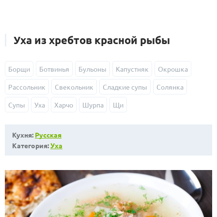
Уха из хребтов красной рыбы
Борщи
Ботвинья
Бульоны
Капустняк
Окрошка
Рассольник
Свекольник
Сладкие супы
Солянка
Супы
Уха
Харчо
Шурпа
Щи
Кухня:
Русская
Категория:
Уха