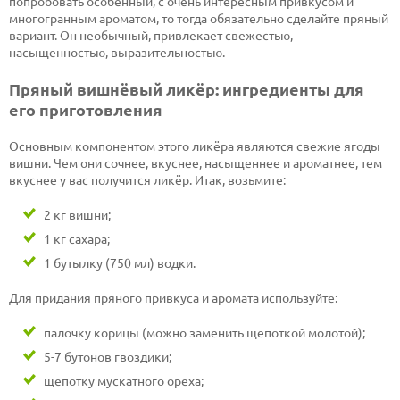
попробовать особенный, с очень интересным привкусом и
многогранным ароматом, то тогда обязательно сделайте пряный
вариант. Он необычный, привлекает свежестью,
насыщенностью, выразительностью.
Пряный вишнёвый ликёр: ингредиенты для
его приготовления
Основным компонентом этого ликёра являются свежие ягоды
вишни. Чем они сочнее, вкуснее, насыщеннее и ароматнее, тем
вкуснее у вас получится ликёр. Итак, возьмите:
2 кг вишни;
1 кг сахара;
1 бутылку (750 мл) водки.
Для придания пряного привкуса и аромата используйте:
палочку корицы (можно заменить щепоткой молотой);
5-7 бутонов гвоздики;
щепотку мускатного ореха;