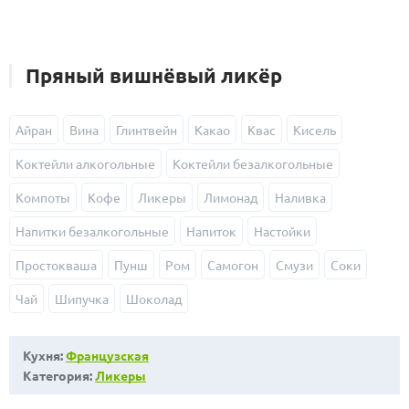
Пряный вишнёвый ликёр
Айран
Вина
Глинтвейн
Какао
Квас
Кисель
Коктейли алкогольные
Коктейли безалкогольные
Компоты
Кофе
Ликеры
Лимонад
Наливка
Напитки безалкогольные
Напиток
Настойки
Простокваша
Пунш
Ром
Самогон
Смузи
Соки
Чай
Шипучка
Шоколад
Кухня:
Французская
Категория:
Ликеры