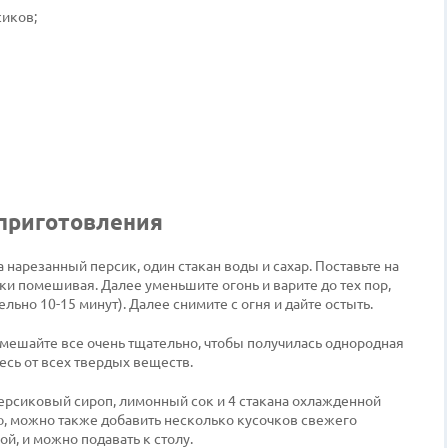
сиков;
приготовления
нарезанный персик, один стакан воды и сахар. Поставьте на
ки помешивая. Далее уменьшите огонь и варите до тех пор,
льно 10-15 минут). Далее снимите с огня и дайте остыть.
мешайте все очень тщательно, чтобы получилась однородная
есь от всех твердых веществ.
ерсиковый сироп, лимонный сок и 4 стакана охлажденной
ю, можно также добавить несколько кусочков свежего
й, и можно подавать к столу.