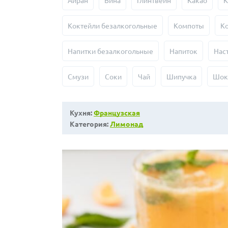
Айран
Вина
Глинтвейн
Какао
К
Коктейли безалкогольные
Компоты
К
Напитки безалкогольные
Напиток
Нас
Смузи
Соки
Чай
Шипучка
Шок
Кухня:
Французская
Категория:
Лимонад