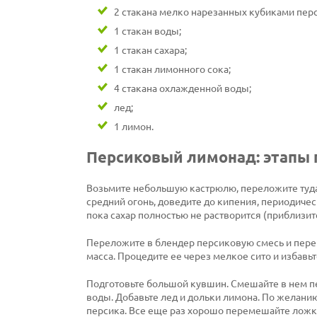
2 стакана мелко нарезанных кубиками пер
1 стакан воды;
1 стакан сахара;
1 стакан лимонного сока;
4 стакана охлажденной воды;
лед;
1 лимон.
Персиковый лимонад: этапы 
Возьмите небольшую кастрюлю, переложите туда 
средний огонь, доведите до кипения, периодичес
пока сахар полностью не растворится (приблизите
Переложите в блендер персиковую смесь и пере
масса. Процедите ее через мелкое сито и избавьт
Подготовьте большой кувшин. Смешайте в нем п
воды. Добавьте лед и дольки лимона. По желани
персика. Все еще раз хорошо перемешайте ложко