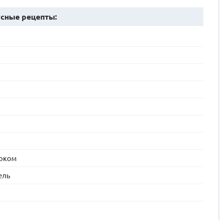
сные рецепты:
ноком
ель