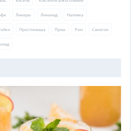
вас
Кисель
Коктейли алкогольные
офе
Ликеры
Лимонад
Наливка
тойки
Простокваша
Пунш
Ром
Самогон
олад