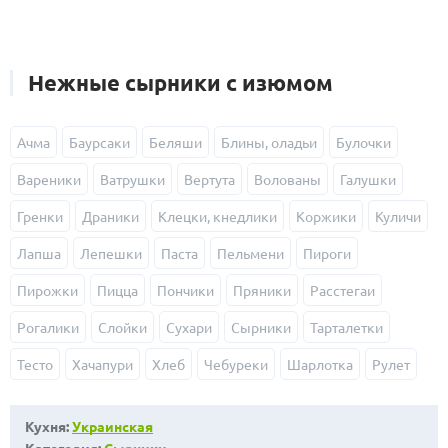
Нежные сырники с изюмом
Ачма
Баурсаки
Беляши
Блины, оладьи
Булочки
Вареники
Ватрушки
Вертута
Волованы
Галушки
Гренки
Драники
Клецки, кнедлики
Коржики
Куличи
Лапша
Лепешки
Паста
Пельмени
Пироги
Пирожки
Пицца
Пончики
Пряники
Расстегаи
Рогалики
Слойки
Сухари
Сырники
Тарталетки
Тесто
Хачапури
Хлеб
Чебуреки
Шарлотка
Рулет
Кухня:
Украинская