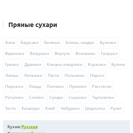
Пряные сухари
Ачма
Баурсаки
Беляши
Блины, оладьи
Булочки
Вареники
Ватрушки
Вертута
Волованы
Галушки
Гренки
Драники
Клецки, кнедлики
Коржики
Куличи
Лапша
Лепешки
Паста
Пельмени
Пироги
Пирожки
Пицца
Пончики
Пряники
Расстегаи
Рогалики
Слойки
Сухари
Сырники
Тарталетки
Тесто
Хачапури
Хлеб
Чебуреки
Шарлотка
Рулет
Кухня:
Русская