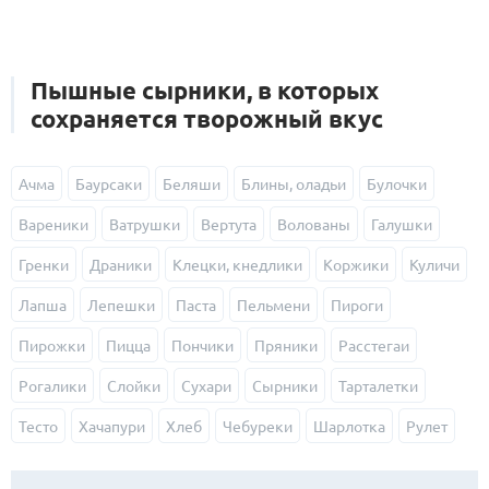
Пышные сырники, в которых
сохраняется творожный вкус
Ачма
Баурсаки
Беляши
Блины, оладьи
Булочки
Вареники
Ватрушки
Вертута
Волованы
Галушки
Гренки
Драники
Клецки, кнедлики
Коржики
Куличи
Лапша
Лепешки
Паста
Пельмени
Пироги
Пирожки
Пицца
Пончики
Пряники
Расстегаи
Рогалики
Слойки
Сухари
Сырники
Тарталетки
Тесто
Хачапури
Хлеб
Чебуреки
Шарлотка
Рулет