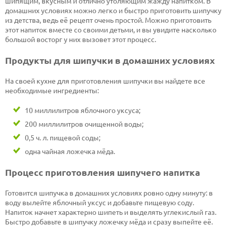
шипящим, вкусным и отлично утоляющим жажду напитком. В
домашних условиях можно легко и быстро приготовить шипучку
из детства, ведь её рецепт очень простой. Можно приготовить
этот напиток вместе со своими детьми, и вы увидите насколько
большой восторг у них вызовет этот процесс.
Продукты для шипучки в домашних условиях
На своей кухне для приготовления шипучки вы найдете все
необходимые ингредиенты:
10 миллилитров яблочного уксуса;
200 миллилитров очищенной воды;
0,5 ч. л. пищевой соды;
одна чайная ложечка мёда.
Процесс приготовления шипучего напитка
Готовится шипучка в домашних условиях ровно одну минуту: в
воду вылейте яблочный уксус и добавьте пищевую соду.
Напиток начнет характерно шипеть и выделять углекислый газ.
Быстро добавьте в шипучку ложечку мёда и сразу выпейте её.