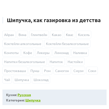
Шипучка, как газировка из детства
Айран
Вина
Глинтвейн
Какао
Квас
Кисель
Коктейли алкогольные
Коктейли безалкогольные
Компоты
Кофе
Ликеры
Лимонад
Наливка
Напитки безалкогольные
Напиток
Настойки
Простокваша
Пунш
Ром
Самогон
Смузи
Соки
Чай
Шипучка
Шоколад
Кухня:
Русская
Категория:
Шипучка