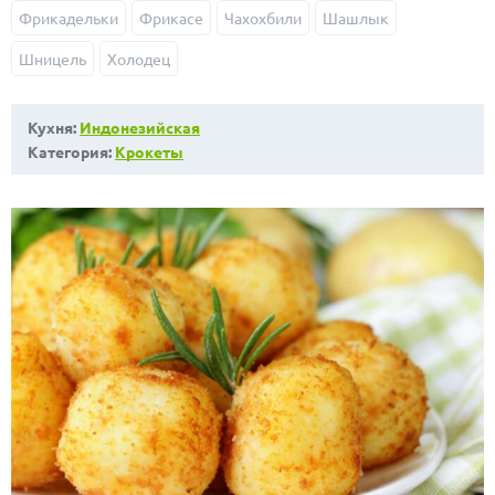
Фрикадельки
Фрикасе
Чахохбили
Шашлык
Шницель
Холодец
Кухня:
Индонезийская
Категория:
Крокеты