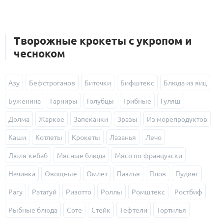
Творожные крокеты с укропом и
чесноком
Азу
Бефстроганов
Биточки
Бифштекс
Блюда из яиц
Буженина
Гарниры
Голубцы
Грибные
Гуляш
Долма
Жаркое
Запеканки
Зразы
Из морепродуктов
Каши
Котлеты
Крокеты
Лазанья
Лечо
Люля-кебаб
Мясные блюда
Мясо по-французски
Начинка
Овощные
Омлет
Паэлья
Плов
Пудинг
Рагу
Рататуй
Ризотто
Роллы
Ромштекс
Ростбиф
Рыбные блюда
Соте
Стейк
Тефтели
Тортилья