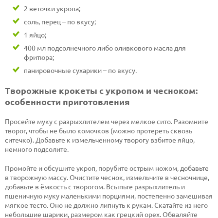
2 веточки укропа;
соль, перец – по вкусу;
1 яйцо;
400 мл подсолнечного либо оливкового масла для
фритюра;
панировочные сухарики – по вкусу.
Творожные крокеты с укропом и чесноком:
особенности приготовления
Просейте муку с разрыхлителем через мелкое сито. Разомните
творог, чтобы не было комочков (можно протереть сквозь
ситечко). Добавьте к измельченному творогу взбитое яйцо,
немного подсолите.
Промойте и обсушите укроп, порубите острым ножом, добавьте
в творожную массу. Очистите чеснок, измельчите в чесночнице,
добавьте в ёмкость с творогом. Всыпьте разрыхлитель и
пшеничную муку маленькими порциями, постепенно замешивая
мягкое тесто. Оно не должно липнуть к рукам. Скатайте из него
небольшие шарики, размером как грецкий орех. Обваляйте