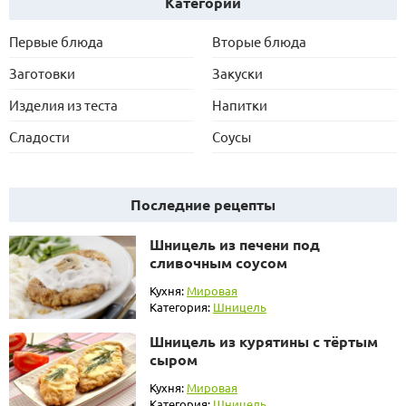
Категории
Первые блюда
Вторые блюда
Заготовки
Закуски
Изделия из теста
Напитки
Сладости
Соусы
Последние рецепты
Шницель из печени под
сливочным соусом
Кухня:
Мировая
Категория:
Шницель
Шницель из курятины с тёртым
сыром
Кухня:
Мировая
Категория:
Шницель