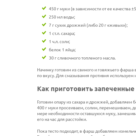
450 г муки (в зависимости от ее качества ±5
250 мл воды;
7 г сухих дрожжей (либо 20 г «живых»);
1 ст.л. сахара;
1 ч.л. соли;
белок 1 яйца;
30 г сливочного топленого масла.
Начинку готовим из свиного и говяжьего фарша в с
по вкусу. Для смазывания противня используем 
Как приготовить запеченные
Готовим опару из сахара и дрожжей, добавляем 
400 г муки просеиваем, солим, перемешиваем, д
мере необходимости оставшуюся муку, замешива
его на час для расстойки.
Пока тесто подходит, в фарш добавляем измель