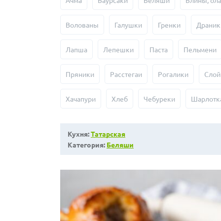
Ачма
Баурсаки
Беляши
Блины, ол
Волованы
Галушки
Гренки
Драник
Лапша
Лепешки
Паста
Пельмени
Пряники
Расстегаи
Рогалики
Слой
Хачапури
Хлеб
Чебуреки
Шарлотк
Кухня:
Татарская
Категория:
Беляши