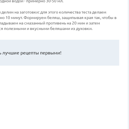
одной водой - примерно 30-50 мл.
и делим на заготовки: для этого количества теста делаем
рно 10 минут. Формируем беляш, защипывая края так, чтобы в
адываем на смазанный противень на 20 мин и затем
ся полезными и вкусными беляшами из духовки.
 лучшие рецепты первыми!