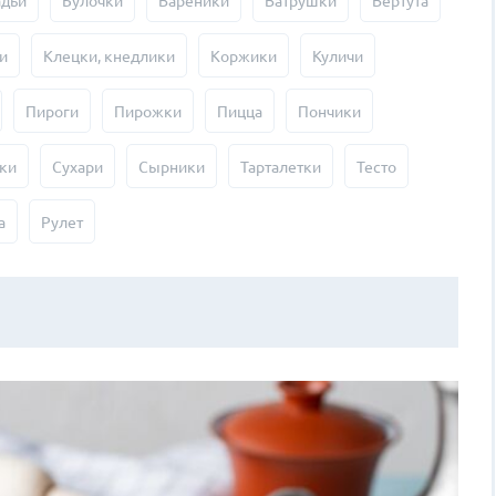
адьи
Булочки
Вареники
Ватрушки
Вертута
и
Клецки, кнедлики
Коржики
Куличи
Пироги
Пирожки
Пицца
Пончики
ки
Сухари
Сырники
Тарталетки
Тесто
а
Рулет