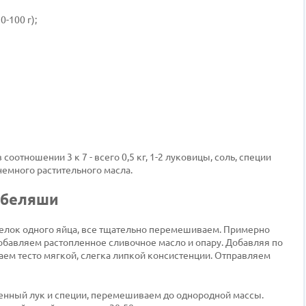
0-100 г);
оотношении 3 к 7 - всего 0,5 кг, 1-2 луковицы, соль, специи
немного растительного масла.
 беляши
белок одного яйца, все тщательно перемешиваем. Примерно
обавляем растопленное сливочное масло и опару. Добавляя по
ем тесто мягкой, слегка липкой консистенции. Отправляем
ченный лук и специи, перемешиваем до однородной массы.