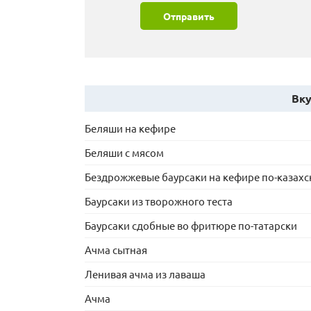
Отправить
Вку
Беляши на кефире
Беляши с мясом
Бездрожжевые баурсаки на кефире по-казахс
Баурсаки из творожного теста
Баурсаки сдобные во фритюре по-татарски
Ачма сытная
Ленивая ачма из лаваша
Ачма