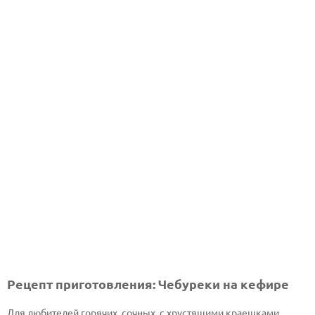
Рецепт приготовления: Чебуреки на кефире
Для любителей горячих, сочных, с хрустящими краешками