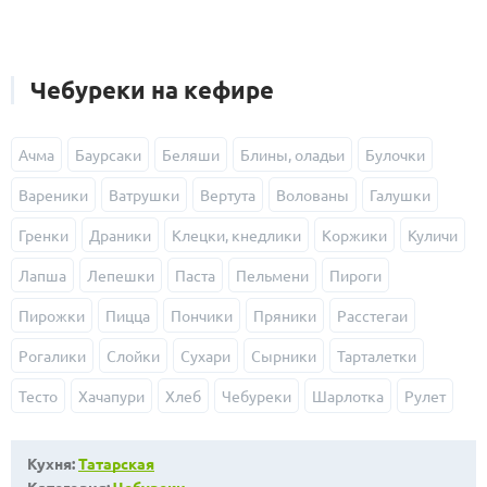
Чебуреки на кефире
Ачма
Баурсаки
Беляши
Блины, оладьи
Булочки
Вареники
Ватрушки
Вертута
Волованы
Галушки
Гренки
Драники
Клецки, кнедлики
Коржики
Куличи
Лапша
Лепешки
Паста
Пельмени
Пироги
Пирожки
Пицца
Пончики
Пряники
Расстегаи
Рогалики
Слойки
Сухари
Сырники
Тарталетки
Тесто
Хачапури
Хлеб
Чебуреки
Шарлотка
Рулет
Кухня:
Татарская