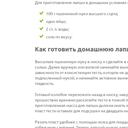
Для приготовления лапши в домашних условиях 
100 г пшеничной муки высшего сорта;
одно яйцо;
2 ст. л. воды;
соль по вкусу.
Как готовить домашнюю лапш
Высыпьте пшеничную муку в миску и сделайте в н
солью. Далее вручную или вилкой начинайте вым
зависимости от консистенции теста, которое не д
подпыленный мукой, и начинайте активное вымеш
гладкость.
Готовый колобок переложить назад в миску, накр
прошествии времени раскатайте тесто в тонкий 
приготовленная масса для лапши должна иметь эл
пласт теста оставьте для подсушки на двадцать 
Резать пласт удобнее с помощью ножа для пиццы
избежание слипания. Теперь лапшой можно запра