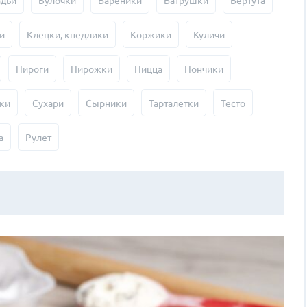
адьи
Булочки
Вареники
Ватрушки
Вертута
и
Клецки, кнедлики
Коржики
Куличи
Пироги
Пирожки
Пицца
Пончики
ки
Сухари
Сырники
Тарталетки
Тесто
а
Рулет