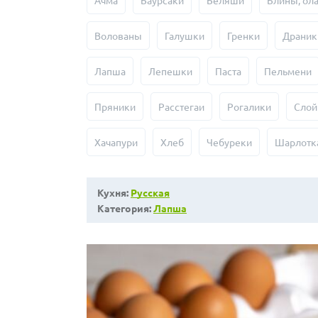
Ачма
Баурсаки
Беляши
Блины, ол
Волованы
Галушки
Гренки
Драник
Лапша
Лепешки
Паста
Пельмени
Пряники
Расстегаи
Рогалики
Слой
Хачапури
Хлеб
Чебуреки
Шарлотк
Кухня:
Русская
Категория:
Лапша