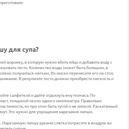
приготовьте:
у для супа?
ей воронку, в которую нужно вбить яйцо и добавить воду с
ешивать тесто. Количество воды может быть большим, в
олжно получиться мягким. Из миски перенесите его на стол,
ивание. В результате тесто должно приобрести мягкость и
ойте салфеткой и дайте отдохнуть ему полчаса. По
пласт, толщиной около одного миллиметра. Правильно
астичность, но при этом быть тугой и не липкой. Раскатанный
минут. Это нужно для упрощения нарезания лапши.
. Нарезанную лапшу руками слегка потрясите в воздухе во
влять супчик.