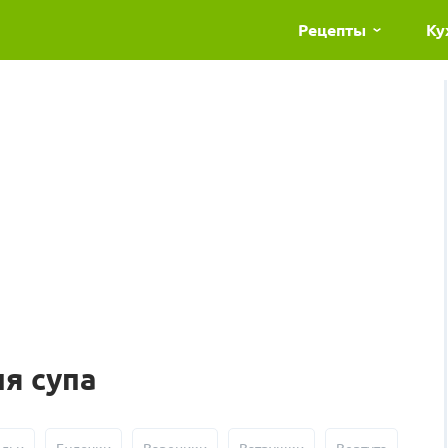
Рецепты
Ку
я супа