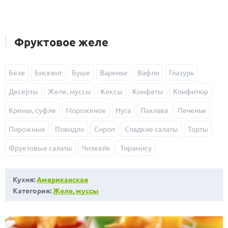
Фруктовое желе
Безе
Бисквит
Буше
Варенье
Вафли
Глазурь
Десерты
Желе, муссы
Кексы
Конфеты
Конфитюр
Кремы, суфле
Мороженое
Нуга
Пахлава
Печенье
Пирожные
Повидло
Сироп
Сладкие салаты
Торты
Фруктовые салаты
Чизкейк
Тирамису
Кухня:
Американская
Категория:
Желе, муссы