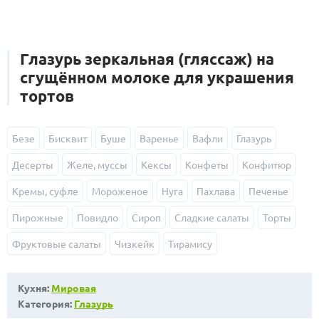
Глазурь зеркальная (гляссаж) на
сгущённом молоке для украшения
тортов
Безе
Бисквит
Буше
Варенье
Вафли
Глазурь
Десерты
Желе, муссы
Кексы
Конфеты
Конфитюр
Кремы, суфле
Мороженое
Нуга
Пахлава
Печенье
Пирожные
Повидло
Сироп
Сладкие салаты
Торты
Фруктовые салаты
Чизкейк
Тирамису
Кухня:
Мировая
Категория:
Глазурь