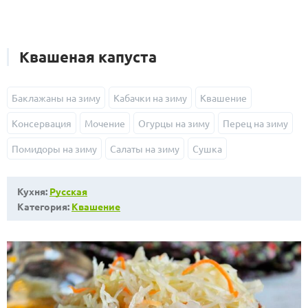
Квашеная капуста
Баклажаны на зиму
Кабачки на зиму
Квашение
Консервация
Мочение
Огурцы на зиму
Перец на зиму
Помидоры на зиму
Салаты на зиму
Сушка
Кухня:
Русская
Категория:
Квашение