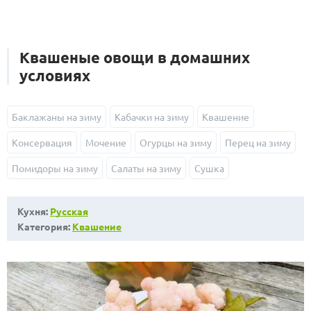
Квашеные овощи в домашних
условиях
Баклажаны на зиму
Кабачки на зиму
Квашение
Консервация
Мочение
Огурцы на зиму
Перец на зиму
Помидоры на зиму
Салаты на зиму
Сушка
Кухня:
Русская
Категория:
Квашение