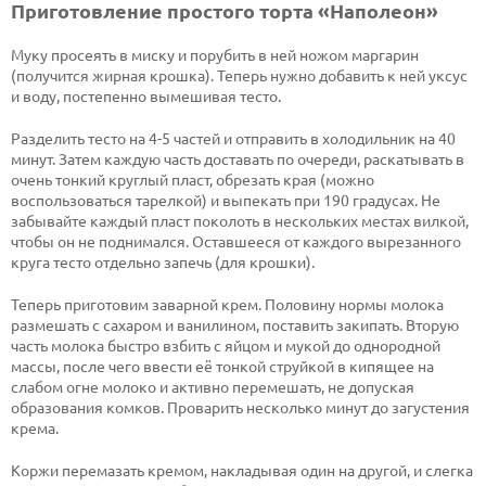
Приготовление простого торта «Наполеон»
Муку просеять в миску и порубить в ней ножом маргарин
(получится жирная крошка). Теперь нужно добавить к ней уксус
и воду, постепенно вымешивая тесто.
Разделить тесто на 4-5 частей и отправить в холодильник на 40
минут. Затем каждую часть доставать по очереди, раскатывать в
очень тонкий круглый пласт, обрезать края (можно
воспользоваться тарелкой) и выпекать при 190 градусах. Не
забывайте каждый пласт поколоть в нескольких местах вилкой,
чтобы он не поднимался. Оставшееся от каждого вырезанного
круга тесто отдельно запечь (для крошки).
Теперь приготовим заварной крем. Половину нормы молока
размешать с сахаром и ванилином, поставить закипать. Вторую
часть молока быстро взбить с яйцом и мукой до однородной
массы, после чего ввести её тонкой струйкой в кипящее на
слабом огне молоко и активно перемешать, не допуская
образования комков. Проварить несколько минут до загустения
крема.
Коржи перемазать кремом, накладывая один на другой, и слегка