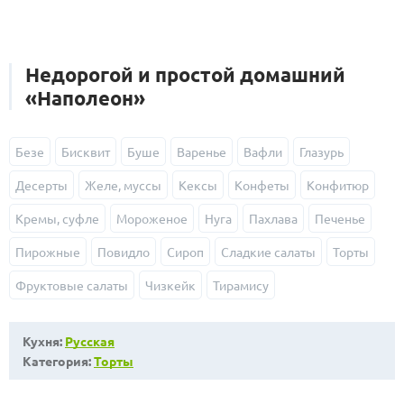
Недорогой и простой домашний
«Наполеон»
Безе
Бисквит
Буше
Варенье
Вафли
Глазурь
Десерты
Желе, муссы
Кексы
Конфеты
Конфитюр
Кремы, суфле
Мороженое
Нуга
Пахлава
Печенье
Пирожные
Повидло
Сироп
Сладкие салаты
Торты
Фруктовые салаты
Чизкейк
Тирамису
Кухня:
Русская
Категория:
Торты